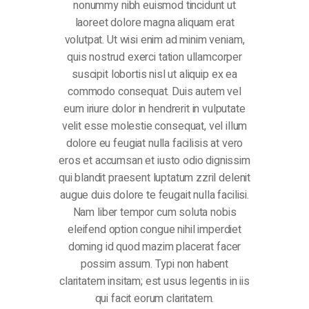
nonummy nibh euismod tincidunt ut
laoreet dolore magna aliquam erat
volutpat. Ut wisi enim ad minim veniam,
quis nostrud exerci tation ullamcorper
suscipit lobortis nisl ut aliquip ex ea
commodo consequat. Duis autem vel
eum iriure dolor in hendrerit in vulputate
velit esse molestie consequat, vel illum
dolore eu feugiat nulla facilisis at vero
eros et accumsan et iusto odio dignissim
qui blandit praesent luptatum zzril delenit
augue duis dolore te feugait nulla facilisi.
Nam liber tempor cum soluta nobis
eleifend option congue nihil imperdiet
doming id quod mazim placerat facer
possim assum. Typi non habent
claritatem insitam; est usus legentis in iis
qui facit eorum claritatem.