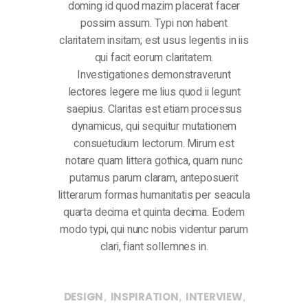
doming id quod mazim placerat facer
possim assum. Typi non habent
claritatem insitam; est usus legentis in iis
qui facit eorum claritatem.
Investigationes demonstraverunt
lectores legere me lius quod ii legunt
saepius. Claritas est etiam processus
dynamicus, qui sequitur mutationem
consuetudium lectorum. Mirum est
notare quam littera gothica, quam nunc
putamus parum claram, anteposuerit
litterarum formas humanitatis per seacula
quarta decima et quinta decima. Eodem
modo typi, qui nunc nobis videntur parum
clari, fiant sollemnes in.
,
,
,
DESIGN
INSPIRATION
INTERVIEW