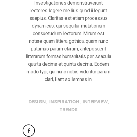
Investigationes demonstraverunt
lectores legere me lius quod ii legunt
saepius. Claritas est etiam processus
dynamicus, qui sequitur mutationem
consuetudium lectorum. Mirum est
notare quam littera gothica, quam nunc
putamus parum claram, anteposuerit
litterarum formas humanitatis per seacula
quarta decima et quinta decima. Eodem
modo typi, qui nunc nobis videntur parum
clari, fiant sollemnes in.
,
,
,
DESIGN
INSPIRATION
INTERVIEW
TRENDS