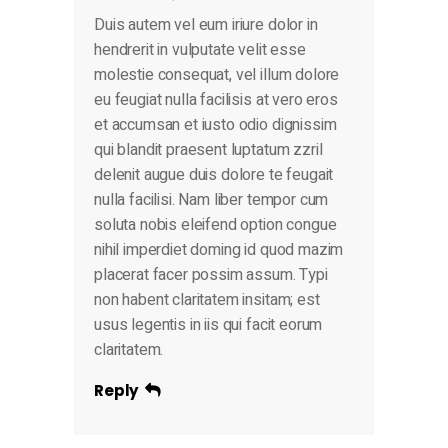
Duis autem vel eum iriure dolor in
hendrerit in vulputate velit esse
molestie consequat, vel illum dolore
eu feugiat nulla facilisis at vero eros
et accumsan et iusto odio dignissim
qui blandit praesent luptatum zzril
delenit augue duis dolore te feugait
nulla facilisi. Nam liber tempor cum
soluta nobis eleifend option congue
nihil imperdiet doming id quod mazim
placerat facer possim assum. Typi
non habent claritatem insitam; est
usus legentis in iis qui facit eorum
claritatem.
Reply