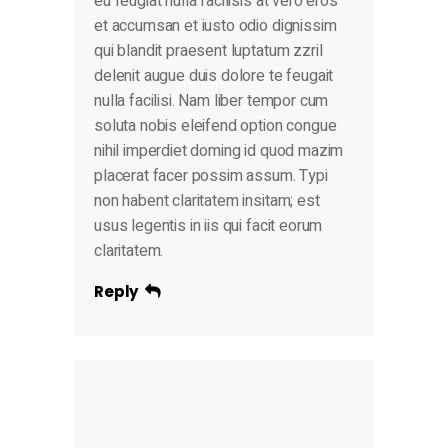
eu feugiat nulla facilisis at vero eros
et accumsan et iusto odio dignissim
qui blandit praesent luptatum zzril
delenit augue duis dolore te feugait
nulla facilisi. Nam liber tempor cum
soluta nobis eleifend option congue
nihil imperdiet doming id quod mazim
placerat facer possim assum. Typi
non habent claritatem insitam; est
usus legentis in iis qui facit eorum
claritatem.
Reply