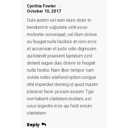
Cynthia Fowler
October 10, 2017
Duis autem vel eum iriure dolor in
hendrerit in vulputate velit esse
molestie consequat, vel illum dolore
eu feugiat nulla facilisis at vero eros
et accumsan et iusto odio dignissim
qui blandit praesent luptatum zzril
delenit augue duis dolore te feugait
nulla facilisi. Nam liber tempor cum
soluta nobis eleifend option congue
nihil imperdiet doming id quod mazim
placerat facer possim assum. Typi
non habent claritatem insitam; est
usus legentis in iis qui facit eorum
claritatem.
Reply