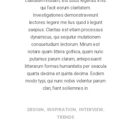
claritatem insitam; est usus legentis in iis
qui facit eorum claritatem.
Investigationes demonstraverunt
lectores legere me lius quod ii legunt
saepius. Claritas est etiam processus
dynamicus, qui sequitur mutationem
consuetudium lectorum. Mirum est
notare quam littera gothica, quam nunc
putamus parum claram, anteposuerit
litterarum formas humanitatis per seacula
quarta decima et quinta decima. Eodem
modo typi, qui nunc nobis videntur parum
clari, fiant sollemnes in.
,
,
,
DESIGN
INSPIRATION
INTERVIEW
TRENDS