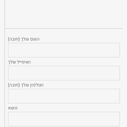
השם שלך (חובה)
האימייל שלך
הטלפון שלך (חובה)
נושא