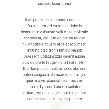
suscipit lobortis nisl
Ut aliquip ex ea commodo consequat.
Duis autem vel eum iriure dolor in
hendrerit in vulputate velit esse molestie
consequat, vel illum dolore eu feugiat
nulla facilisis at vero eros et accumsan
et iusto odio dignissim qui blandit
praesent luptatum zzril delenit augue
duis dolore te feugait nulla facilisi. Nam
liber tempor cum soluta nobis eleifend
option congue nihil imperdiet doming id
quod mazim placerat facer possim
assum. Typi non habent claritatem
insitam; est usus legentis in iis qui facit
eorum claritatem. Investigationes