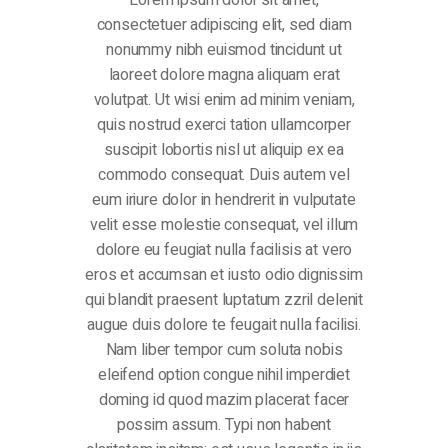
Lorem ipsum dolor sit amet,
consectetuer adipiscing elit, sed diam
nonummy nibh euismod tincidunt ut
laoreet dolore magna aliquam erat
volutpat. Ut wisi enim ad minim veniam,
quis nostrud exerci tation ullamcorper
suscipit lobortis nisl ut aliquip ex ea
commodo consequat. Duis autem vel
eum iriure dolor in hendrerit in vulputate
velit esse molestie consequat, vel illum
dolore eu feugiat nulla facilisis at vero
eros et accumsan et iusto odio dignissim
qui blandit praesent luptatum zzril delenit
augue duis dolore te feugait nulla facilisi.
Nam liber tempor cum soluta nobis
eleifend option congue nihil imperdiet
doming id quod mazim placerat facer
possim assum. Typi non habent